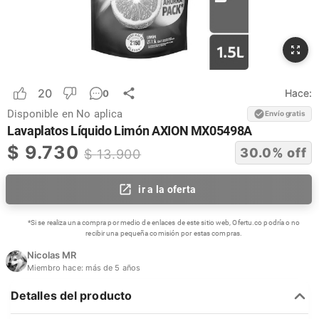
20
Hace:
0
Disponible en
No aplica
Envío gratis
Lavaplatos Líquido Limón AXION MX05498A
$
9.730
30.0
% off
$
13.900
ir a la oferta
*Si se realiza una compra por medio de enlaces de este sitio web, Ofertu.co podría o no
recibir una pequeña comisión por estas compras.
Nicolas MR
Miembro hace:
más de 5 años
Detalles del producto