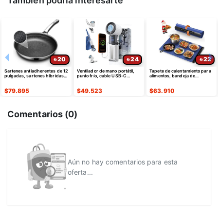
También podría interesarte
20
24
22
Sartenes antiadherentes de 12
Ventilador de mano portátil,
Tapete de calentamiento para
pulgadas, sartenes híbridas
punto frío, cable USB-C
alimentos, bandeja de
antiadherentes
retráctil
calentamiento eléctrica de
silicona
$
79.895
$
49.523
$
63.910
Comentarios (
0
)
Aún no hay comentarios para esta
oferta...