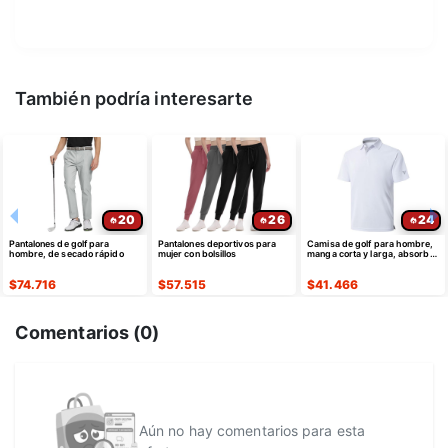
También podría interesarte
20
26
24
Pantalones de golf para
Pantalones deportivos para
Camisa de golf para hombre,
hombre, de secado rápido
mujer con bolsillos
manga corta y larga, absorbe
la humedad
$
74.716
$
57.515
$
41.466
Comentarios (
0
)
Aún no hay comentarios para esta