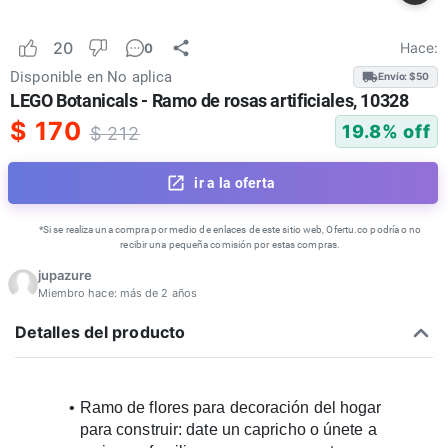
20
Hace:
0
Disponible en
No aplica
Envío: $
50
LEGO Botanicals - Ramo de rosas artificiales, 10328
$
170
19.8
% off
$
212
ir a la oferta
*Si se realiza una compra por medio de enlaces de este sitio web, Ofertu.co podría o no
recibir una pequeña comisión por estas compras.
jupazure
Miembro hace:
más de 2 años
Detalles del producto
Ramo de flores para decoración del hogar 
para construir: date un capricho o únete a 