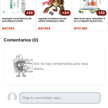
24
24
22
Aspirador nasal eléctrico de
Juguetes de dinosaurio con
Mezcla de vapor automática 4
gran flujo para bebé
control remoto para niños
en 1 y máquina de puré con
autolimpieza para preparar
comidas
$
47.924
$
47.924
$
114.991
Comentarios (
0
)
Aún no hay comentarios para esta
oferta...