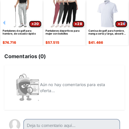
20
28
24
Pantalones de golf para
Pantalones deportivos para
Camisa de golf para hombre,
hombre, de secado rápido
mujer con bolsillos
manga corta y larga, absorbe
la humedad
$
74.716
$
57.515
$
41.466
Comentarios (
0
)
Aún no hay comentarios para esta
oferta...