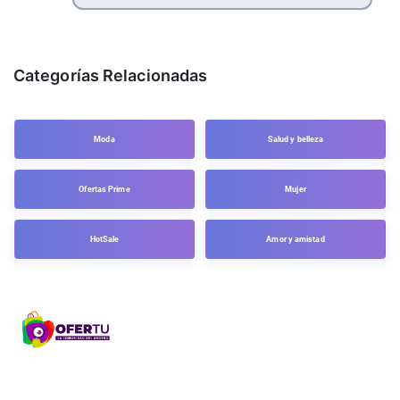
Categorías Relacionadas
Moda
Salud y belleza
Ofertas Prime
Mujer
HotSale
Amor y amistad