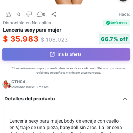
0
Hace:
0
Disponible en
No aplica
Envío gratis
Lencería sexy para mujer
$
35.983
66.7
% off
$
108.023
ir a la oferta
*Si se realiza una compra por medio de enlaces de este sitio web, Ofertu.co podría o no
recibir una pequeña comisión por estas compras.
CTH04
Miembro hace:
3 meses
Detalles del producto
Lencería sexy para mujer, body de encaje con cuello 
en V, traje de una pieza, babydoll sin aros. 
La lencería 