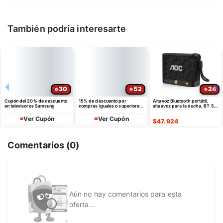
También podría interesarte
30
52
24
Cupón del 20% de descuento
15% de descuento por
Altavoz Bluetooth portátil,
en televisores Samsung
compras iguales o superiores
altaavoz para la ducha, BT 5.4
a $35 USD máximo $10 USD
con emparejamiento estéreo
de dto
Ver Cupón
Ver Cupón
$
47.924
Comentarios (
0
)
Aún no hay comentarios para esta
oferta...