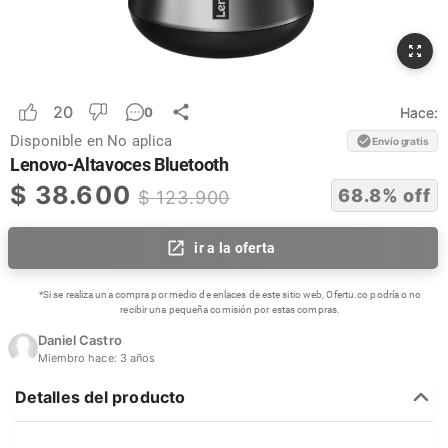
20
Hace:
0
Disponible en
No aplica
Envío gratis
Lenovo-Altavoces Bluetooth
$
38.600
68.8
% off
$
123.900
ir a la oferta
*Si se realiza una compra por medio de enlaces de este sitio web, Ofertu.co podría o no
recibir una pequeña comisión por estas compras.
Daniel Castro
Miembro hace:
3 años
Detalles del producto