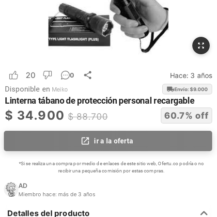
20
Hace:
3 años
0
Disponible en
Envío: $
9.000
Meiko
Linterna tábano de protección personal recargable
$
34.900
60.7
% off
$
88.700
ir a la oferta
*Si se realiza una compra por medio de enlaces de este sitio web, Ofertu.co podría o no
recibir una pequeña comisión por estas compras.
AD
Miembro hace:
más de 3 años
Detalles del producto