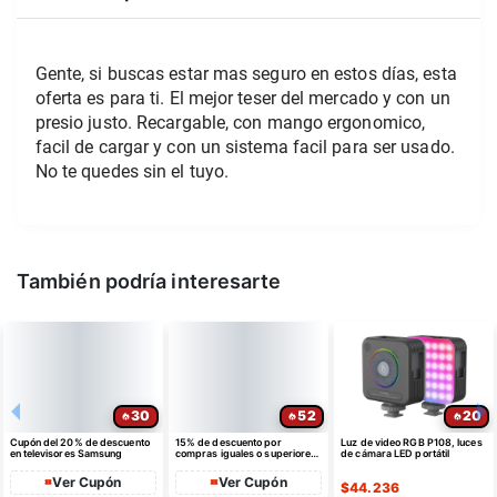
Gente, si buscas estar mas seguro en estos días, esta 
oferta es para ti. El mejor teser del mercado y con un 
presio justo. Recargable, con mango ergonomico, 
facil de cargar y con un sistema facil para ser usado. 
No te quedes sin el tuyo.  
También podría interesarte
30
52
20
Cupón del 20% de descuento
15% de descuento por
Luz de video RGB P108, luces
en televisores Samsung
compras iguales o superiores
de cámara LED portátil
a $35 USD máximo $10 USD
de dto
Ver Cupón
Ver Cupón
$
44.236