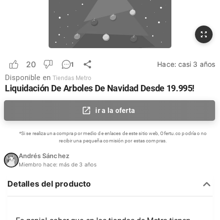
20
Hace:
casi 3 años
1
Disponible en
Tiendas Metro
Liquidación De Arboles De Navidad Desde 19.995!
ir a la oferta
*Si se realiza una compra por medio de enlaces de este sitio web, Ofertu.co podría o no
recibir una pequeña comisión por estas compras.
Andrés Sánchez
Miembro hace:
más de 3 años
Detalles del producto