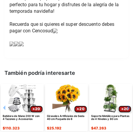
perfecto para tu hogar y disfrutes de la alegría de la 
temporada navideña!
Recuerda que si quieres el super descuento debes 
pagar con Cencosud
También podría interesarte
20
20
20
Batidora de Mano 200 W con
Girasoles Artificiales de Seda
Soporte Metálico para Plantas
4 Tazones y Accesorios
40 cm Paquete de 8
de 4 Niveles y 80 cm
$
110.323
$
25.192
$
47.263