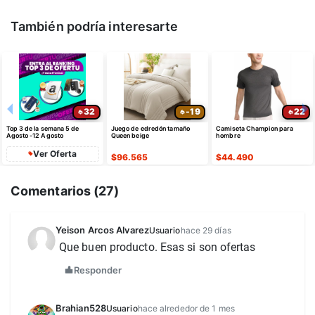
También podría interesarte
32
-19
22
Top 3 de la semana 5 de
Juego de edredón tamaño
Camiseta Champion para
Agosto -12 Agosto
Queen beige
hombre
Ver Oferta
$
96.565
$
44.490
Comentarios (
27
)
Yeison Arcos Alvarez
Usuario
hace 29 días
Que buen producto. Esas si son ofertas 
Responder
Brahian528
Usuario
hace alrededor de 1 mes