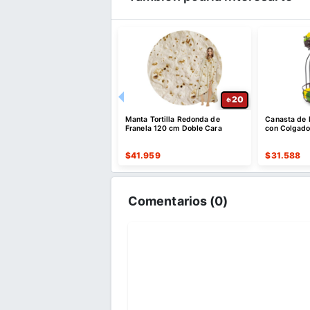
20
20
 de Bicicleta Ajustable con
Manta Tortilla Redonda de
Canasta de 
ntilaciones
Franela 120 cm Doble Cara
con Colgado
884
$
41.959
$
31.588
Comentarios (
0
)