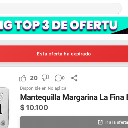
Esta oferta ha expirado
20
0
Disponible en
No aplica
Mantequilla Margarina La Fina 
$
10.100
ir a la ofert