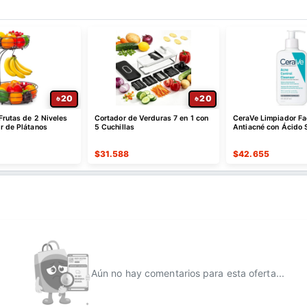
20
20
Frutas de 2 Niveles
Cortador de Verduras 7 en 1 con
CeraVe Limpiador Fa
r de Plátanos
5 Cuchillas
Antiacné con Ácido S
$
31.588
$
42.655
Aún no hay comentarios para esta oferta...