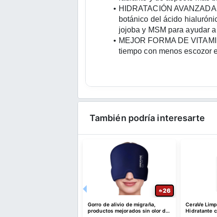
HIDRATACIÓN AVANZADA Y NU
botánico del ácido hialuróni
jojoba y MSM para ayudar a h
MEJOR FORMA DE VITAMINA C:
tiempo con menos escozor en
También podría interesarte
24
26
e brochas de maquillaje
Gorro de alivio de migraña,
CeraVe Limp
profesional de 66 piezas
productos mejorados sin olor de
Hidratante 