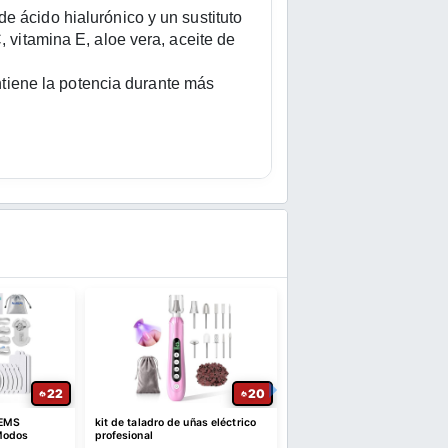
ido hialurónico y un sustituto 
vitamina E, aloe vera, aceite de 
ene la potencia durante más 
22
20
 EMS
kit de taladro de uñas eléctrico
MAYBELLINE Sky High Más
Modos
profesional
Lavable Volumen y Alargam