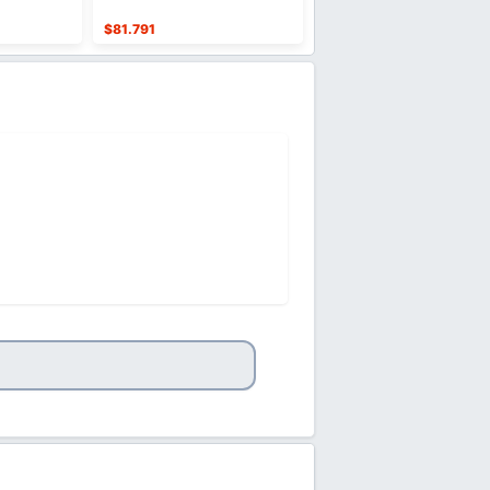
$
81.791
$
34.515