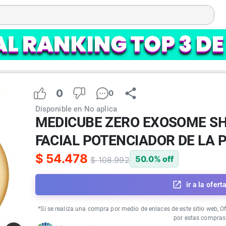
0
0
Disponible en
No aplica
MEDICUBE ZERO EXOSOME SH
FACIAL POTENCIADOR DE LA P
$
54.478
50.0
% off
$
108.992
ir a la ofert
*Si se realiza una compra por medio de enlaces de este sitio web, O
por estas compras