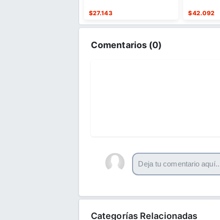
stuche sintético premium
máscara gorro
Ácido Hialu
734
$
27.143
$
42.092
Comentarios (
0
)
Categorías Relacionadas