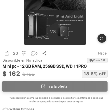
20
Hace:
0
Disponible en
No aplica
Envío: $
12
Mini pc - 12 GB RAM, 256GB SSD, WD 11PRO
$
162
18.6
% off
$
199
ir a la oferta
*Si se realiza una compra por medio de enlaces de este sitio web, Ofertu.co podría o no
recibir una pequeña comisión por estas compras.
William Ordoñez