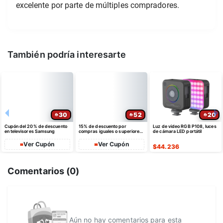
excelente por parte de múltiples compradores.
También podría interesarte
30
52
20
Cupón del 20% de descuento
15% de descuento por
Luz de video RGB P108, luces
en televisores Samsung
compras iguales o superiores
de cámara LED portátil
a $35 USD máximo $10 USD
de dto
Ver Cupón
Ver Cupón
$
44.236
Comentarios (
0
)
Aún no hay comentarios para esta