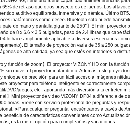
da 5G+2.4G, tiene una fuerte capacidad antiinterferencias para
 65% de retraso que otros proyectores de juegos. Los altavoces
sentido auditivo equilibrada, inmersiva y dinámica. Último BT5
avoces inalámbricos como desee. Bluetooth solo puede transmiti
je de mano y pantalla gigante de 250"】El mini proyector po
o de 8 x 6.6 x 3.5 pulgadas, peso de 2.4 libras que cabe fácil
04 lo hace ampliamente aplicable a diversos escenarios como c
campamento). El tamaño de proyección varía de 35 a 250 pulgadas 
ágenes de alta calidad, ya sea que estés en interiores o disfru
o y función de zoom】El proyector VIZONY HD con la función 
% sin mover el proyector inalámbrico. Además, este proyector 
± y enfoque de precisión para un fácil acceso a imágenes nítida
te proyector para teléfono inteligente es correctamente comp
tátil/DVD/juegos, etc., aportando más diversión a tu entretenimi
al】Mini proyector de video VIZONY DP04 a diferencia de otros
00 horas. Viene con servicio profesional de preguntas y respue
sional. ➤Para cualquier pregunta, encuéntranos a través de Ama
e beneficia de características convenientes como Actualizació
más, es la mejor opción para cumpleaños y vacaciones.