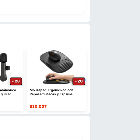
28
20
nalámbrico
Mousepad Ergonómico con
Mini Cámara 4K con EIS, Pa
 y iPad
Reposamuñecas y Espuma
1,5" y WiFi
Viscoelástica
$
30.007
$
144.313