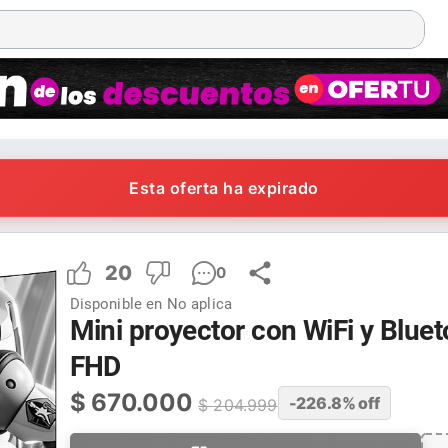
Esta oferta ha expirado
20
0
Disponible en
No aplica
Mini proyector con WiFi y Blu
FHD
$
670.000
-226.8
% off
$
204.999