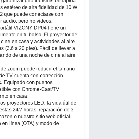
 garantizar una transmisión rápida 
 estéreo de alta fidelidad de 10 W 
.2 que puede conectarse con 
r audio, pero no videos.
rtátil VIZONY DP04 tiene un 
mente en tu bolso. El proyector de 
ine en casa y actividades al aire 
(3.6 a 20 pies). Fácil de llevar a 
tando de una noche de cine al aire 
de zoom puede reducir el tamaño 
de TV cuenta con corrección 
s. Equipado con puertos 
atible con Chrome-Cast/TV 
ento en casa.
 proyectores LED, la vida útil de 
stas 24/7 horas, reparación de 3 
zon o nuestro sitio web oficial. 
n en línea (OTA) y modo de 