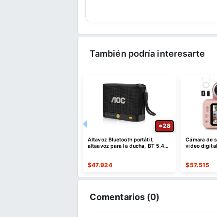
También podría interesarte
52
28
e descuento por compras
Altavoz Bluetooth portátil,
Cámara de se
es o superiores a $35 USD
altaavoz para la ducha, BT 5.4
video digita
o $10 USD de dto
con emparejamiento estéreo
er Cupón
$
47.924
$
57.515
Comentarios (
0
)