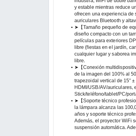
industria, WiFi de doble ban
y estable mientras reduce un
ofrecen una experiencia de 
auriculares Bluetooth y alt
➤【Tamaño pequeño de equipa
diseño compacto con un tamañ
películas para exteriores DP
libre (fiestas en el jardín, 
cualquier lugar y saborea im
libre.
➤【Conexión multidispositiv
de la imagen del 100% al 50
trapezoidal vertical de 15° 
HDMI/USB/AV/auriculares, es
Stick/teléfono/tablet/PC/por
➤【Soporte técnico profesion
la lámpara alcanza las 100,0
años y soporte técnico profe
Además, el proyector WiFi s
suspensión automática. Ade