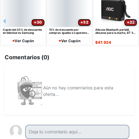
30
52
22
Cupón del 20% de descuento
15% de descuento por
Altavoz Bluetooth portátil,
en televisores Samsung
compras iguales o superiores
altaavoz para la ducha, BT 5.4
a $35 USD máximo $10 USD
con emparejamiento estéreo
de dto
Ver Cupón
Ver Cupón
$
47.924
Comentarios (
0
)
Aún no hay comentarios para esta
oferta...