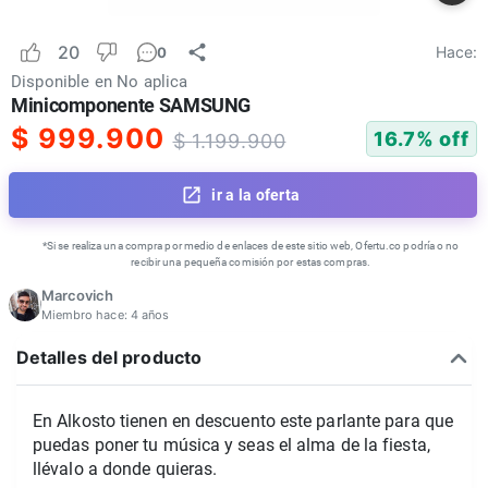
20
Hace:
0
Disponible en
No aplica
Minicomponente SAMSUNG
$
999.900
16.7
% off
$
1.199.900
ir a la oferta
*Si se realiza una compra por medio de enlaces de este sitio web, Ofertu.co podría o no
recibir una pequeña comisión por estas compras.
Marcovich
Miembro hace:
4 años
Detalles del producto
En Alkosto tienen en descuento este parlante para que
puedas poner tu música y seas el alma de la fiesta,
llévalo a donde quieras.