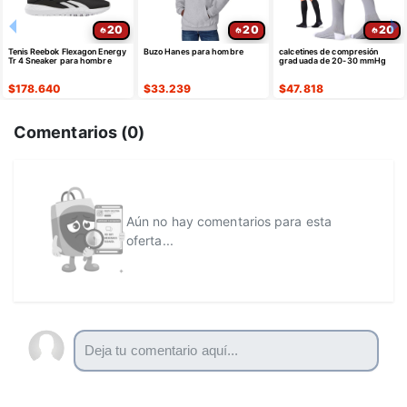
20
20
20
Tenis Reebok Flexagon Energy
Buzo Hanes para hombre
calcetines de compresión
Tr 4 Sneaker para hombre
graduada de 20-30 mmHg
$
178.640
$
33.239
$
47.818
Comentarios (
0
)
Aún no hay comentarios para esta
oferta...