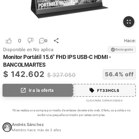
0
Hace:
0
Disponible en
No aplica
Envío gratis
Monitor Portátil 15.6" FHD IPS USB-C HDMI -
BANCOLMARTES
$
142.602
56.4
% off
$
327.050
ir a la oferta
FT33HCLS
CLICK PARA COPIAR CÓDIGO
*Si se realiza una compra por medio de enlaces de este sitio web, Ofertu.co podría o no
recibir una pequeña comisión por estas compras.
Andrés Sánchez
Miembro hace:
más de 3 años