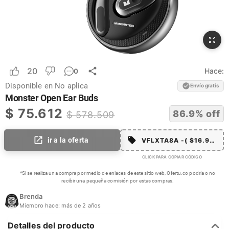
20
Hace:
0
Disponible en
No aplica
Envío gratis
Monster Open Ear Buds
$
75.612
86.9
% off
$
578.509
ir a la oferta
VFLXTA8A -( $16.99 co
CLICK PARA COPIAR CÓDIGO
*Si se realiza una compra por medio de enlaces de este sitio web, Ofertu.co podría o no
recibir una pequeña comisión por estas compras.
Brenda
Miembro hace:
más de 2 años
Detalles del producto