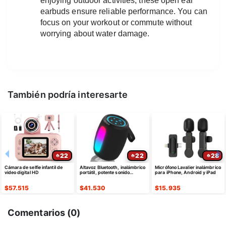
enjoying outdoor activities, these open ear 
earbuds ensure reliable performance. You can 
focus on your workout or commute without 
worrying about water damage.
También podría interesarte
22
22
28
Cámara de selfie infantil de
Altavoz Bluetooth, inalámbrico
Micrófono Lavalier inalámbrico
video digital HD
portátil, potente sonido
para iPhone, Android y iPad
estéreo/8 modos de luz
$
57.515
$
41.530
$
15.935
Comentarios (
0
)