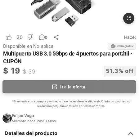
20
Hace:
0
Disponible en
No aplica
Envío gratis
Multipuerto USB 3.0 5Gbps de 4 puertos para portátil -
CUPÓN
$
19
51.3
% off
$
39
ir a la oferta
*Si se realiza una compra por medio de enlaces de este sitio web, Ofertu.co podría o no
recibir una pequeña comisión por estas compras.
Felipe Vega
Miembro hace:
casi 3 años
Detalles del producto