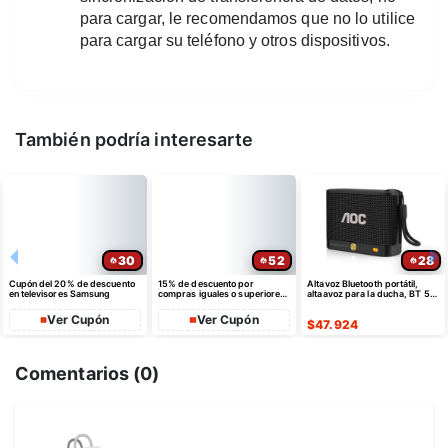
para cargar, le recomendamos que no lo utilice 
para cargar su teléfono y otros dispositivos.
También podría interesarte
30
52
28
Cupón del 20% de descuento
15% de descuento por
Altavoz Bluetooth portátil,
en televisores Samsung
compras iguales o superiores
altaavoz para la ducha, BT 5.4
a $35 USD máximo $10 USD
con emparejamiento estéreo
de dto
Ver Cupón
Ver Cupón
$
47.924
Comentarios (
0
)