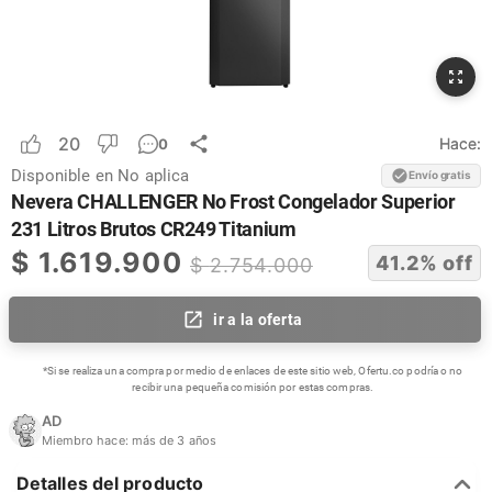
20
Hace:
0
Disponible en
No aplica
Envío gratis
Nevera CHALLENGER No Frost Congelador Superior
231 Litros Brutos CR249 Titanium
$
1.619.900
41.2
% off
$
2.754.000
ir a la oferta
*Si se realiza una compra por medio de enlaces de este sitio web, Ofertu.co podría o no
recibir una pequeña comisión por estas compras.
AD
Miembro hace:
más de 3 años
Detalles del producto