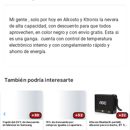
Mi gente , solo por hoy en Alkosto y Ktronix la nevera 
de alta capacidad, con descuento para que todos 
aprovechen, en color negro y con envío gratis. Esta si 
es una ganga.  cuenta con control de temperatura 
electrónico interno y con congelamiento rápido y 
ahorro de energía. 
También podría interesarte
30
52
22
Cupón del 20% de descuento
15% de descuento por
Altavoz Bluetooth portátil,
en televisores Samsung
compras iguales o superiores
altaavoz para la ducha, BT 5.4
a $35 USD máximo $10 USD
con emparejamiento estéreo