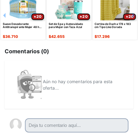
20
20
20
Suave Desodorante
Set de Spa y Autocuidado
Cortina de Ducha 178 x 183
Antitranspirante Mujer 48 h
para Mujer con Taza Azul
cm Tipo Lino Dorada
Paquete de 12
$
36.710
$
42.655
$
17.296
Comentarios (
0
)
Aún no hay comentarios para esta
oferta...