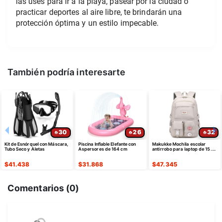
las uses para ir a la playa, pasear por la ciudad o 
practicar deportes al aire libre, te brindarán una 
protección óptima y un estilo impecable.
También podría interesarte
30
26
32
Kit de Esnórquel con Máscara,
Piscina Inflable Elefante con
Makukke Mochila escolar
Tubo Seco y Aletas
Aspersores de 164 cm
antirrobo para laptop de 15.6"
color gris - ¡Oferta
Relámpago!
$
41.438
$
31.868
$
47.345
Comentarios (
0
)