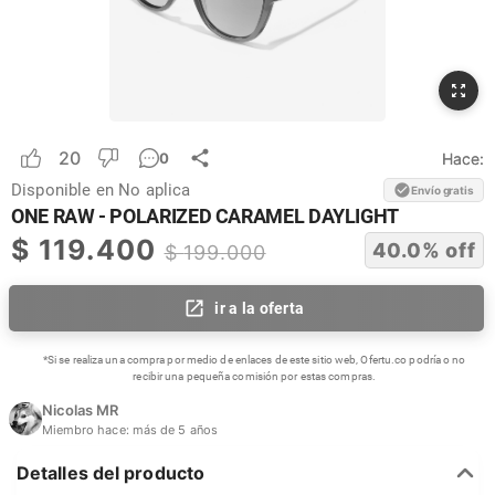
20
Hace:
0
Disponible en
No aplica
Envío gratis
ONE RAW - POLARIZED CARAMEL DAYLIGHT
$
119.400
40.0
% off
$
199.000
ir a la oferta
*Si se realiza una compra por medio de enlaces de este sitio web, Ofertu.co podría o no
recibir una pequeña comisión por estas compras.
Nicolas MR
Miembro hace:
más de 5 años
Detalles del producto