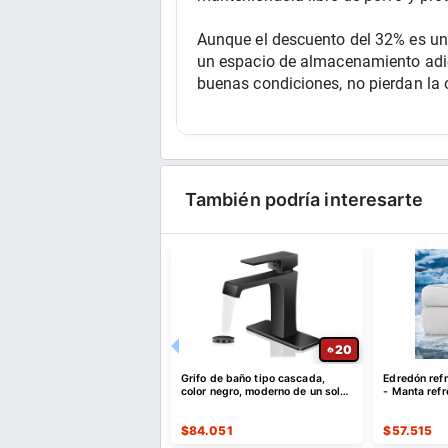
Aunque el descuento del 32% es una
un espacio de almacenamiento adici
buenas condiciones, no pierdan la 
También podría interesarte
24
20
e de calentamiento para
Grifo de baño tipo cascada,
Edredón ref
ntos, bandeja de
color negro, moderno de un solo
- Manta ref
tamiento eléctrica de
agujero
personas qu
na
910
$
84.051
$
57.515