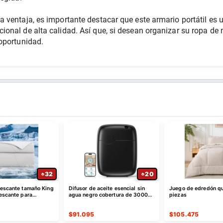
 ventaja, es importante destacar que este armario portátil es
onal de alta calidad. Así que, si desean organizar su ropa de 
oportunidad.
32
20
rescante tamaño King
Difusor de aceite esencial sin
Juego de edredón q
rescante para
agua negro cobertura de 3000
piezas
e duermen con calor
pies cuadrados
$
91.095
$
105.475