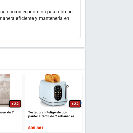
 una opción económica para obtener 
manera eficiente y mantenerla en 
22
22
ueen de 7
Tostadora inteligente con
Almohada de rodilla para d
pantalla táctil de 2 rebanadas
de lado, almohadas de pie
para ciática
$
95.881
$
57.196