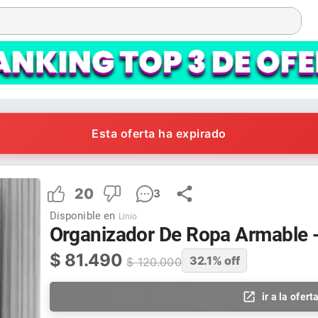
Esta oferta ha expirado
20
3
Disponible en
Linio
Organizador De Ropa Armable -
$
81.490
32.1
% off
$
120.000
ir a la ofert