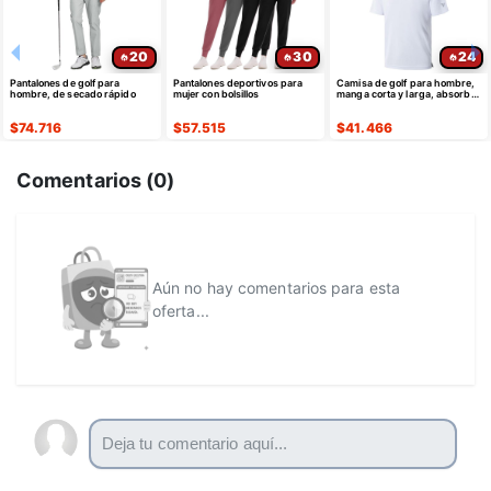
20
30
24
Pantalones de golf para
Pantalones deportivos para
Camisa de golf para hombre,
hombre, de secado rápido
mujer con bolsillos
manga corta y larga, absorbe
la humedad
$
74.716
$
57.515
$
41.466
Comentarios (
0
)
Aún no hay comentarios para esta
oferta...