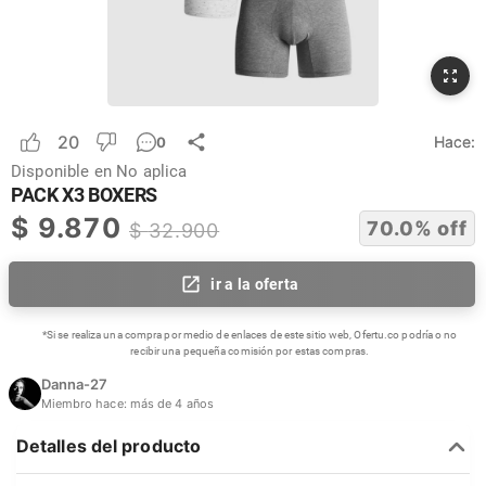
20
Hace:
0
Disponible en
No aplica
PACK X3 BOXERS
$
9.870
70.0
% off
$
32.900
ir a la oferta
*Si se realiza una compra por medio de enlaces de este sitio web, Ofertu.co podría o no
recibir una pequeña comisión por estas compras.
Danna-27
Miembro hace:
más de 4 años
Detalles del producto