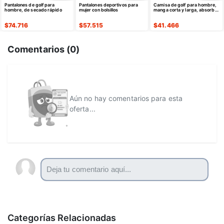
Pantalones de golf para
Pantalones deportivos para
Camisa de golf para hombre,
hombre, de secado rápido
mujer con bolsillos
manga corta y larga, absorbe
la humedad
$
74.716
$
57.515
$
41.466
Comentarios (
0
)
Aún no hay comentarios para esta
oferta...
Categorías Relacionadas