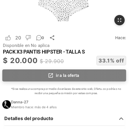
20
Hace:
0
Disponible en
No aplica
PACK X3 PANTIS HIPSTER - TALLA S
$
20.000
33.1
% off
$
29.900
ir a la oferta
*Si se realiza una compra por medio de enlaces de este sitio web, Ofertu.co podría o no
recibir una pequeña comisión por estas compras.
Danna-27
Miembro hace:
más de 4 años
Detalles del producto