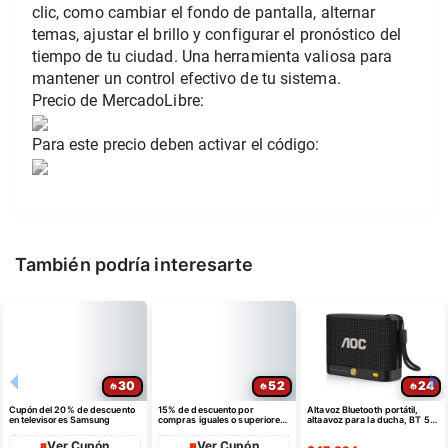
clic, como cambiar el fondo de pantalla, alternar 
temas, ajustar el brillo y configurar el pronóstico del 
tiempo de tu ciudad. Una herramienta valiosa para 
mantener un control efectivo de tu sistema.
Precio de MercadoLibre:
Para este precio deben activar el código:
También podría interesarte
30
52
24
Cupón del 20% de descuento
15% de descuento por
Altavoz Bluetooth portátil,
en televisores Samsung
compras iguales o superiores
altaavoz para la ducha, BT 5.4
a $35 USD máximo $10 USD
con emparejamiento estéreo
de dto
Ver Cupón
Ver Cupón