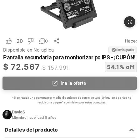
20
Hace:
0
Disponible en
No aplica
Envío gratis
Pantalla secundaria para monitorizar pc IPS - ¡CUPÓN!
$
72.567
54.1
% off
$
157.991
ir a la oferta
*Si se realiza una compra por medio de enlaces de este sitio web, Ofertu.co podría o no
recibir una pequeña comisión por estas compras.
DavidS
Miembro hace:
casi 5 años
Detalles del producto