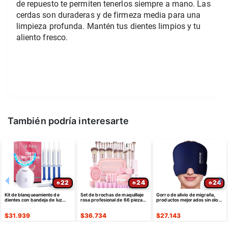
de repuesto te permiten tenerlos siempre a mano. Las 
cerdas son duraderas y de firmeza media para una 
limpieza profunda. Mantén tus dientes limpios y tu 
aliento fresco.
También podría interesarte
22
24
24
Kit de blanqueamiento de
Set de brochas de maquillaje
Gorro de alivio de migraña,
dientes con bandeja de luz
rosa profesional de 66 piezas
productos mejorados sin olor
LED para dientes sensibles
con estuche sintético premium
de máscara gorro
$
31.939
$
36.734
$
27.143