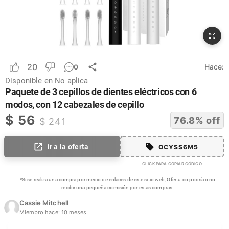
20
Hace:
0
Disponible en
No aplica
Paquete de 3 cepillos de dientes eléctricos con 6
modos, con 12 cabezales de cepillo
$
56
76.8
% off
$
241
ir a la oferta
OCYSS6M5
CLICK PARA COPIAR CÓDIGO
*Si se realiza una compra por medio de enlaces de este sitio web, Ofertu.co podría o no
recibir una pequeña comisión por estas compras.
Cassie Mitchell
Miembro hace:
10 meses