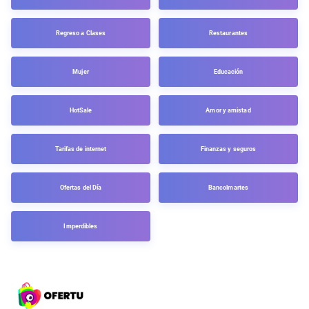
Regreso a Clases
Restaurantes
Mujer
Educación
HotSale
Amor y amistad
Tarifas de internet
Finanzas y seguros
Ofertas del Día
Bancolmartes
Imperdibles