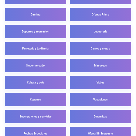
Gaming
Ofertas Prime
Deportes y recreación
Juguetería
Ferretería y jardinería
Carros y motos
Supermercado
Mascotas
Cultura y ocio
Viajes
Cupones
Vacaciones
Suscripciones y servicios
Dinamicas
Fechas Especiales
Oferta Sin Impuesto