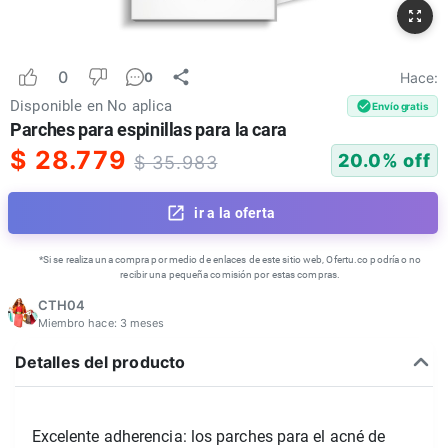
0
Hace:
0
Disponible en
No aplica
Envío gratis
Parches para espinillas para la cara
$
28.779
20.0
% off
$
35.983
ir a la oferta
*Si se realiza una compra por medio de enlaces de este sitio web, Ofertu.co podría o no
recibir una pequeña comisión por estas compras.
CTH04
Miembro hace:
3 meses
Detalles del producto
Excelente adherencia: los parches para el acné de 