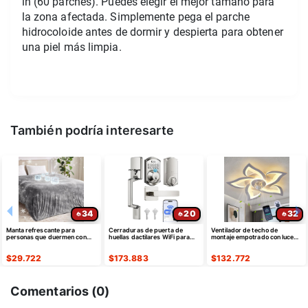
in (60 parches). Puedes elegir el mejor tamaño para 
la zona afectada. Simplemente pega el parche 
hidrocoloide antes de dormir y despierta para obtener 
una piel más limpia.
También podría interesarte
34
20
32
Manta refrescante para
Cerraduras de puerta de
Ventilador de techo de
personas que duermen con
huellas dactilares WiFi para
montaje empotrado con luces,
calor, tamaño matrimonial de
puerta delantera, níquel
24" blanco
60 x 90 "
satinado
$
29.722
$
173.883
$
132.772
Comentarios (
0
)