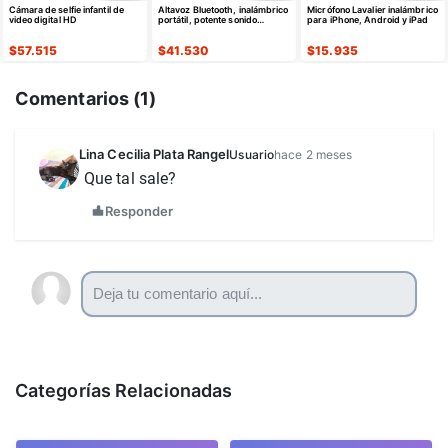
Cámara de selfie infantil de
Altavoz Bluetooth, inalámbrico
Micrófono Lavalier inalámbrico
video digital HD
portátil, potente sonido
para iPhone, Android y iPad
estéreo/8 modos de luz
$
57.515
$
41.530
$
15.935
Comentarios (
1
)
Lina Cecilia Plata Rangel
Usuario
hace 2 meses
Que tal sale?
Responder
Categorías Relacionadas