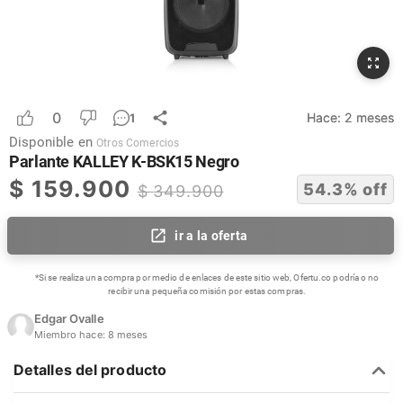
0
Hace:
2 meses
1
Disponible en
Otros Comercios
Parlante KALLEY K-BSK15 Negro
$
159.900
54.3
% off
$
349.900
ir a la oferta
*Si se realiza una compra por medio de enlaces de este sitio web, Ofertu.co podría o no
recibir una pequeña comisión por estas compras.
Edgar Ovalle
Miembro hace:
8 meses
Detalles del producto