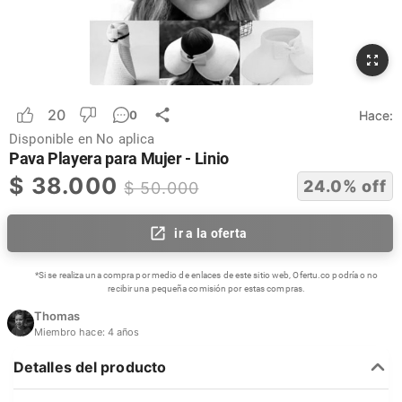
20
Hace:
0
Disponible en
No aplica
Pava Playera para Mujer - Linio
$
38.000
24.0
% off
$
50.000
ir a la oferta
*Si se realiza una compra por medio de enlaces de este sitio web, Ofertu.co podría o no
recibir una pequeña comisión por estas compras.
Thomas
Miembro hace:
4 años
Detalles del producto