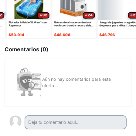
24
22
46
Bolsas de almacenamiento al
Juego de juguetes magnéticos
Juego de juguetes de fiesta en
vacío con bomba recargable
de pesca para niños | Juego
la piscina, juego flotante
USB-C, paquete de 9 -
de mesa de agua
gigante inflable de Tic Tac Toe
¡CUPÓN!
$
48.608
$
46.796
$
35.605
Comentarios (
0
)
Aún no hay comentarios para esta
oferta...