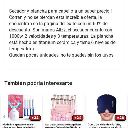
Secador y plancha para cabello a un super precio!! 
Corran y no se pierdan esta increíble oferta, la 
encuentran en la página del éxito con un 60% de 
descuento. Son marca Alizz; el secador cuenta con 
1000w, 2 velocidades y 3 temperaturas. La plancha 
está hecha en titanium cerámica y tiene 6 niveles de 
temperatura.
Quedan pocas unidades, no te quedes sin los tuyos!
También podría interesarte
22
24
26
Kit de blanqueamiento de
Set de brochas de maquillaje
Gorro de alivio de migraña,
dientes con bandeja de luz
rosa profesional de 66 piezas
productos mejorados sin olor