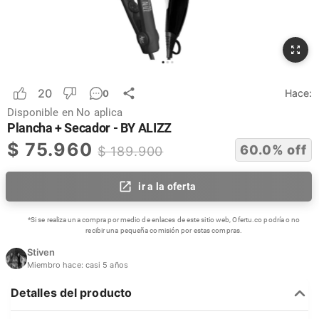
20
Hace:
0
Disponible en
No aplica
Plancha + Secador - BY ALIZZ
$
75.960
60.0
% off
$
189.900
ir a la oferta
*Si se realiza una compra por medio de enlaces de este sitio web, Ofertu.co podría o no
recibir una pequeña comisión por estas compras.
Stiven
Miembro hace:
casi 5 años
Detalles del producto