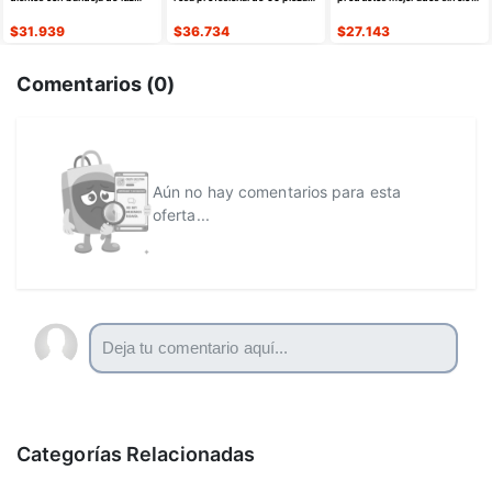
LED para dientes sensibles
con estuche sintético premium
de máscara gorro
$
31.939
$
36.734
$
27.143
Comentarios (
0
)
Aún no hay comentarios para esta
oferta...
Categorías Relacionadas