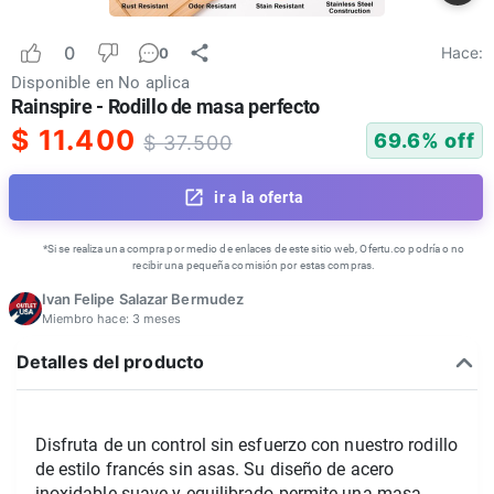
0
Hace:
0
Disponible en
No aplica
Rainspire - Rodillo de masa perfecto
$
11.400
69.6
% off
$
37.500
ir a la oferta
*Si se realiza una compra por medio de enlaces de este sitio web, Ofertu.co podría o no
recibir una pequeña comisión por estas compras.
Ivan Felipe Salazar Bermudez
Miembro hace:
3 meses
Detalles del producto
Disfruta de un control sin esfuerzo con nuestro rodillo 
de estilo francés sin asas. Su diseño de acero 
inoxidable suave y equilibrado permite una masa 