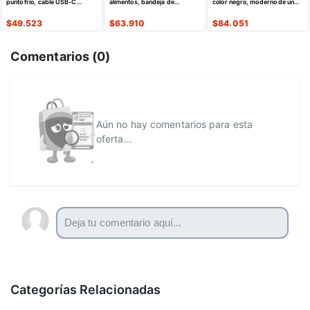
punto frío, cable USB-C
alimentos, bandeja de
color negro, moderno de un
retráctil
calentamiento eléctrica de
solo agujero
silicona
$
49.523
$
63.910
$
84.051
Comentarios (
0
)
Aún no hay comentarios para esta
oferta...
Categorías Relacionadas