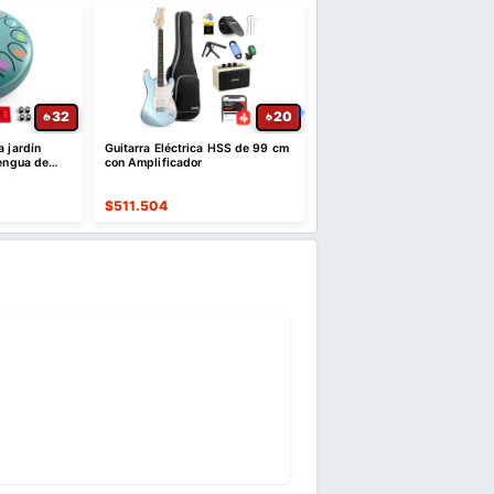
32
20
a jardín
Guitarra Eléctrica HSS de 99 cm
DED-70 Batería Electrónica
lengua de
con Amplificador
Piezas con 150 Sonidos
s, 13 nota
$
511.504
$
631.620