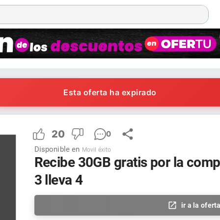
Esta oferta ha expirado
20
0
Disponible en
Movil éxito
Recibe 30GB gratis por la comp
3 lleva 4
ir a la ofert