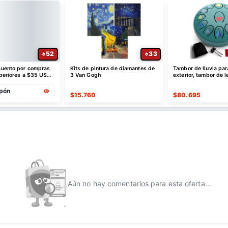
52
33
uento por compras
Kits de pintura de diamantes de
Tambor de lluvia par
uperiores a $35 USD
3 Van Gogh
exterior, tambor de 
 USD de dto
acero de 6.8 pulgada
pón
$
15.760
$
80.695
Aún no hay comentarios para esta oferta...