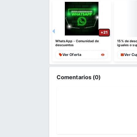
20
21
 VIP de Ofertas - OFERTU
WhatsApp - Comunidad de
15% de desc
descuentos
iguales o s
máximo $10
er Oferta
Ver Oferta
Ver Cu
Comentarios (
0
)