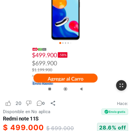
20
Hace:
0
Disponible en
No aplica
Envío gratis
Redmi note 11S
$
499.000
28.6
% off
$
699.000