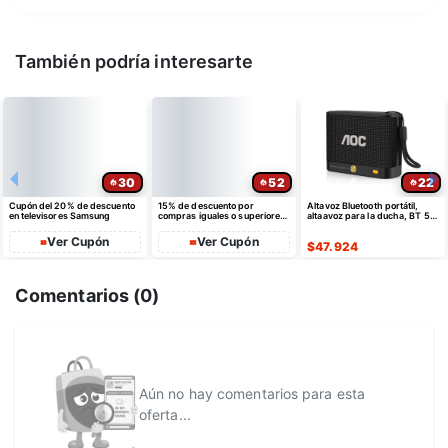
También podría interesarte
30
52
22
Cupón del 20% de descuento
15% de descuento por
Altavoz Bluetooth portátil,
en televisores Samsung
compras iguales o superiores
altaavoz para la ducha, BT 5.4
a $35 USD máximo $10 USD
con emparejamiento estéreo
de dto
Ver Cupón
Ver Cupón
$
47.924
Comentarios (
0
)
Aún no hay comentarios para esta
oferta...