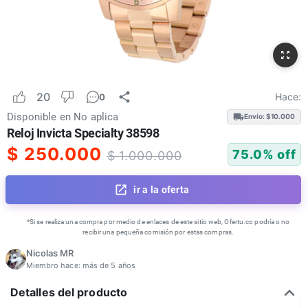
20
Hace:
0
Disponible en
No aplica
Envío: $
10.000
Reloj Invicta Specialty 38598
$
250.000
75.0
% off
$
1.000.000
ir a la oferta
*Si se realiza una compra por medio de enlaces de este sitio web, Ofertu.co podría o no
recibir una pequeña comisión por estas compras.
Nicolas MR
Miembro hace:
más de 5 años
Detalles del producto