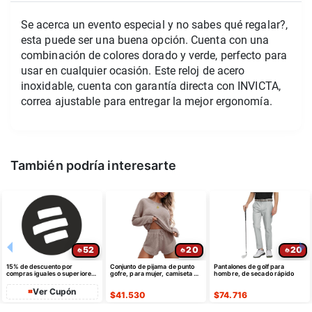
Se acerca un evento especial y no sabes qué regalar?,
esta puede ser una buena opción. Cuenta con una
combinación de colores dorado y verde, perfecto para
usar en cualquier ocasión. Este reloj de acero
inoxidable, cuenta con garantía directa con INVICTA,
correa ajustable para entregar la mejor ergonomía.
También podría interesarte
52
20
20
15% de descuento por
Conjunto de pijama de punto
Pantalones de golf para
compras iguales o superiores
gofre, para mujer, camiseta de
hombre, de secado rápido
a $35 USD máximo $10 USD
manga larga
de dto
Ver Cupón
$
41.530
$
74.716