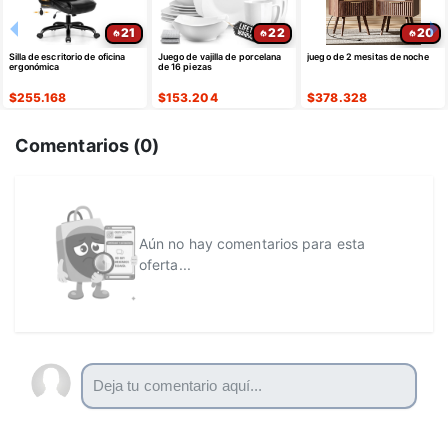
21
22
20
Silla de escritorio de oficina
Juego de vajilla de porcelana
juego de 2 mesitas de noche
ergonómica
de 16 piezas
$
255.168
$
153.204
$
378.328
Comentarios (
0
)
Aún no hay comentarios para esta
oferta...