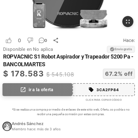
0
Hace:
0
Disponible en
No aplica
Envío gratis
ROPVACNIC S1 Robot Aspirador y Trapeador 5200 Pa -
BANCOLMARTES
$
178.583
67.2
% off
$
545.108
ir a la oferta
3CA2FP84
CLICK PARA COPIAR CÓDIGO
*Si se realiza una compra por medio de enlaces de este sitio web, Ofertu.co podría o no
recibir una pequeña comisión por estas compras.
Andrés Sánchez
Miembro hace:
más de 3 años