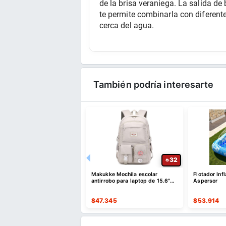
de la brisa veraniega. La salida de 
te permite combinarla con diferent
cerca del agua.
También podría interesarte
24
32
a Inflable Elefante con
Makukke Mochila escolar
Flotador Inf
sores de 164 cm
antirrobo para laptop de 15.6"
Aspersor
color gris - ¡Oferta Relámpago!
868
$
47.345
$
53.914