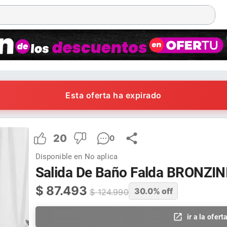
Esta oferta ha expirado
20
0
Disponible en
No aplica
Salida De Baño Falda BRONZIN
$
87.493
30.0
% off
$
124.990
ir a la ofert