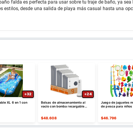
baño falda es perfecta para usar sobre tu traje de baño, ya sea b
es estilos, desde una salida de playa más casual hasta una op
32
24
lable XL 6 en 1 con
Bolsas de almacenamiento al
Juego de juguetes 
vacío con bomba recargable
de pesca para niños
USB-C, paquete de 9 - ¡CUPÓN!
mesa de agua
$
48.608
$
46.796