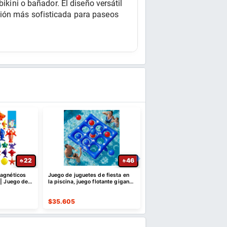
ikini o bañador. El diseño versátil 
ción más sofisticada para paseos 
22
46
magnéticos
Juego de juguetes de fiesta en
Paquete de 9 bombas de 
 | Juego de
la piscina, juego flotante gigante
de dinosaurios con juguete
inflable de Tic Tac Toe
sorpresa en el interior para
$
35.605
$
48.383