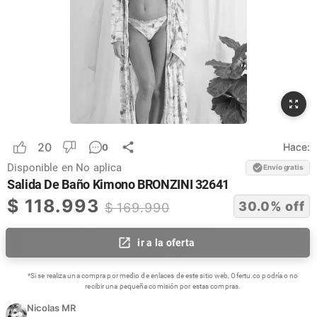
20
Hace:
0
Disponible en
No aplica
Envío gratis
Salida De Baño Kimono BRONZINI 32641
$
118.993
30.0
% off
$
169.990
ir a la oferta
*Si se realiza una compra por medio de enlaces de este sitio web, Ofertu.co podría o no
recibir una pequeña comisión por estas compras.
Nicolas MR