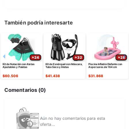
También podría interesarte
24
32
28
Kit de Natación con Aletas
Kit de Esnórquel con Máscara,
Piscina Inflable Elefante con
Ajustables y Paletas
Tubo Seco y Aletas
Aspersores de 164 cm
$
60.506
$
41.438
$
31.868
Comentarios (
0
)
Aún no hay comentarios para esta
oferta...