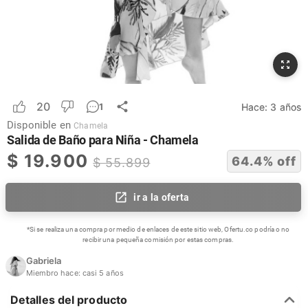
20
Hace:
3 años
1
Disponible en
Chamela
Salida de Baño para Niña - Chamela
$
19.900
64.4
% off
$
55.899
ir a la oferta
*Si se realiza una compra por medio de enlaces de este sitio web, Ofertu.co podría o no
recibir una pequeña comisión por estas compras.
Gabriela
Miembro hace:
casi 5 años
Detalles del producto