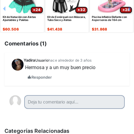
24
32
28
Kit de Natación con Aletas
Kit de Esnórquel con Máscara,
Piscina Inflable Elefante con
Ajustables y Paletas
Tubo Seco y Aletas
Aspersores de 164 cm
$
60.506
$
41.438
$
31.868
Comentarios (
1
)
Yadira
Usuario
hace alrededor de 3 años
Hermosa y a un muy buen precio 
Responder
Categorías Relacionadas