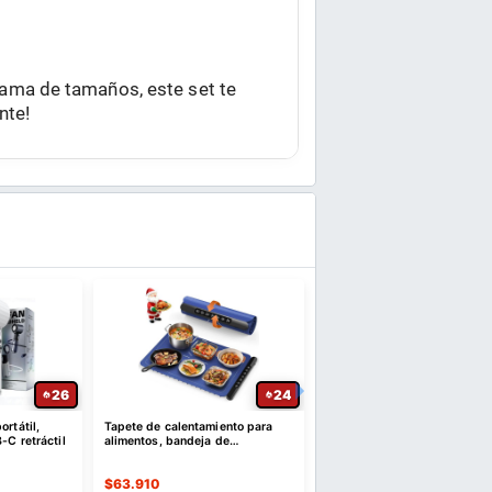
)
gama de tamaños, este set te
nte!
22
22
ueen de 7
Tostadora inteligente con
Almohada de rodilla para d
pantalla táctil de 2 rebanadas
de lado, almohadas de pie
para ciática
$
95.881
$
57.196