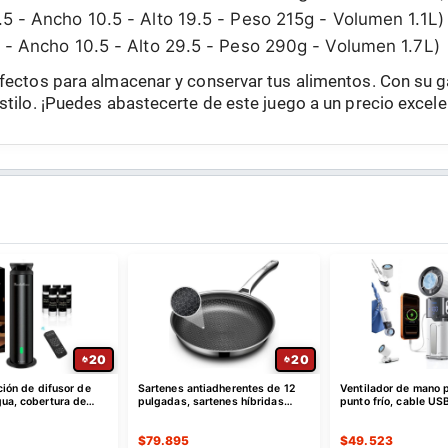
 - Ancho 10.5 - Alto 19.5 - Peso 215g - Volumen 1.1L
- Ancho 10.5 - Alto 29.5 - Peso 290g - Volumen 1.7L)
rfectos para almacenar y conservar tus alimentos. Con su 
stilo. ¡Puedes abastecerte de este juego a un precio excele
32
20
rescante tamaño King
Difusor de aceite esencial sin
Juego de edredón q
rescante para
agua negro cobertura de 3000
piezas
e duermen con calor
pies cuadrados
$
91.095
$
105.475