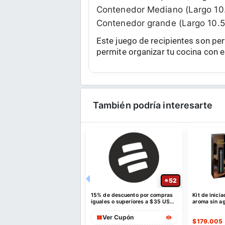
Contenedor Mediano (Largo 10.5
Contenedor grande (Largo 10.5 
Este juego de recipientes son pe
permite organizar tu cocina con e
También podría interesarte
24
20
e de calentamiento para
Grifo de baño tipo cascada,
Edredón ref
ntos, bandeja de
color negro, moderno de un solo
- Manta ref
tamiento eléctrica de
agujero
personas qu
na
910
$
84.051
$
57.515