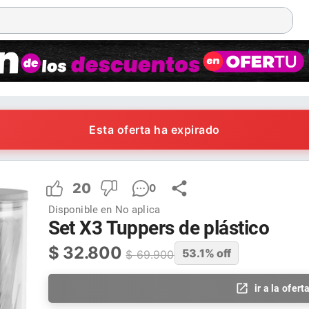
Esta oferta ha expirado
20
0
Disponible en
No aplica
Set X3 Tuppers de plástico
$
32.800
53.1
% off
$
69.900
ir a la ofert