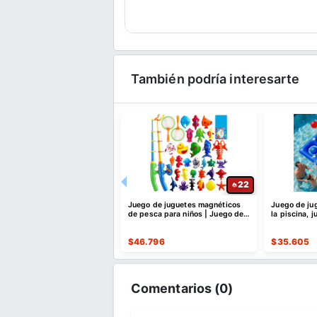
También podría interesarte
24
22
s de almacenamiento al
Juego de juguetes magnéticos
Juego de jug
 con bomba recargable
de pesca para niños | Juego de
la piscina, 
, paquete de 9 - ¡CUPÓN!
mesa de agua
inflable de 
608
$
46.796
$
35.605
Comentarios (
0
)