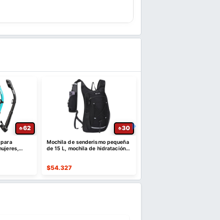
62
30
 para
Mochila de senderismo pequeña
Under Armour Mochila Hus
mujeres,
de 15 L, mochila de hidratación
6.0 unisex para adultos
l x2
ligera
$
54.327
$
146.655