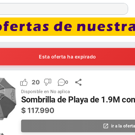
Esta oferta ha expirado
20
0
Disponible en
No aplica
Sombrilla de Playa de 1.9M con
$
117.990
ir a la ofert