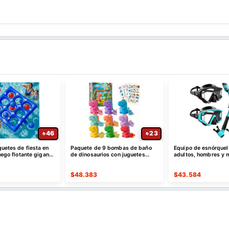
46
23
uetes de fiesta en
Paquete de 9 bombas de baño
Equipo de esnórquel
juego flotante gigante
de dinosaurios con juguetes
adultos, hombres y 
Tic Tac Toe
sorpresa en el interior para niños
máscara de esnórque
$
48.383
$
43.584