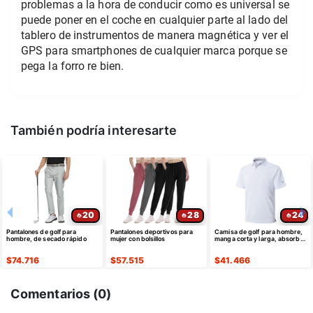
problemas a la hora de conducir como es universal se
puede poner en el coche en cualquier parte al lado del
tablero de instrumentos de manera magnética y ver el
GPS para smartphones de cualquier marca porque se
pega la forro re bien.
También podría interesarte
20
28
24
Pantalones de golf para
Pantalones deportivos para
Camisa de golf para hombre,
hombre, de secado rápido
mujer con bolsillos
manga corta y larga, absorbe
la humedad
$
74.716
$
57.515
$
41.466
Comentarios (
0
)