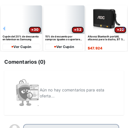
30
52
22
Cupón del 20% de descuento
15% de descuento por
Altavoz Bluetooth portátil,
en televisores Samsung
compras iguales o superiores
altaavoz para la ducha, BT 5.4
a $35 USD máximo $10 USD
con emparejamiento estéreo
de dto
Ver Cupón
Ver Cupón
$
47.924
Comentarios (
0
)
Aún no hay comentarios para esta
oferta...