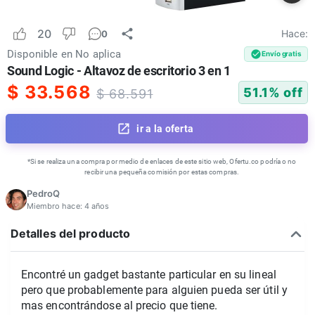
20
Hace:
0
Disponible en
No aplica
Envío gratis
Sound Logic - Altavoz de escritorio 3 en 1
$
33.568
51.1
% off
$
68.591
ir a la oferta
*Si se realiza una compra por medio de enlaces de este sitio web, Ofertu.co podría o no
recibir una pequeña comisión por estas compras.
PedroQ
Miembro hace:
4 años
Detalles del producto
Encontré un gadget bastante particular en su lineal
pero que probablemente para alguien pueda ser útil y
mas encontrándose al precio que tiene.