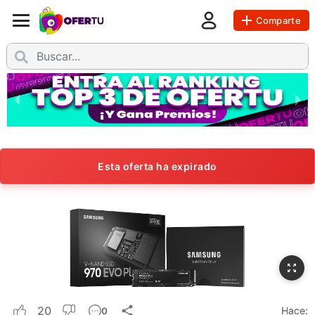
Comparte
Esta oferta ha expirado
20
Hace:
0