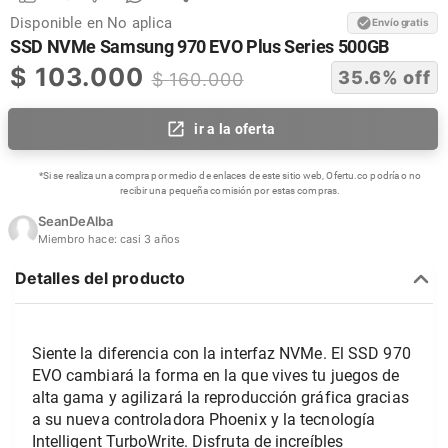
Disponible en
No aplica
Envío gratis
SSD NVMe Samsung 970 EVO Plus Series 500GB
$
103.000
35.6
% off
$
160.000
ir a la oferta
*Si se realiza una compra por medio de enlaces de este sitio web, Ofertu.co podría o no
recibir una pequeña comisión por estas compras.
SeanDeAlba
Miembro hace:
casi 3 años
Detalles del producto
Siente la diferencia con la interfaz NVMe. El SSD 970 
EVO cambiará la forma en la que vives tu juegos de 
alta gama y agilizará la reproducción gráfica gracias 
a su nueva controladora Phoenix y la tecnología 
Intelligent TurboWrite. Disfruta de increíbles 