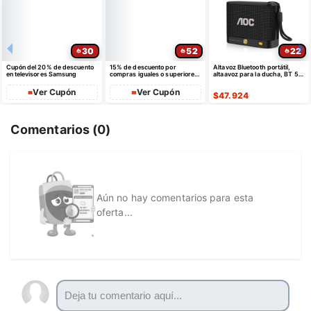
30
52
22
Cupón del 20% de descuento
15% de descuento por
Altavoz Bluetooth portátil,
en televisores Samsung
compras iguales o superiores
altaavoz para la ducha, BT 5.4
a $35 USD máximo $10 USD
con emparejamiento estéreo
de dto
Ver Cupón
Ver Cupón
$
47.924
Comentarios (
0
)
Aún no hay comentarios para esta
oferta...