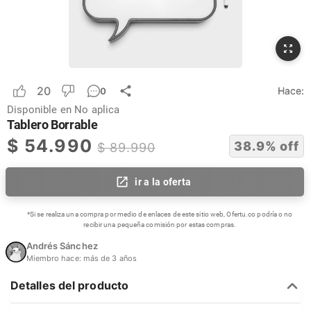
20
Hace:
0
Disponible en
No aplica
Tablero Borrable
$
54.990
38.9
% off
$
89.990
ir a la oferta
*Si se realiza una compra por medio de enlaces de este sitio web, Ofertu.co podría o no
recibir una pequeña comisión por estas compras.
Andrés Sánchez
Miembro hace:
más de 3 años
Detalles del producto