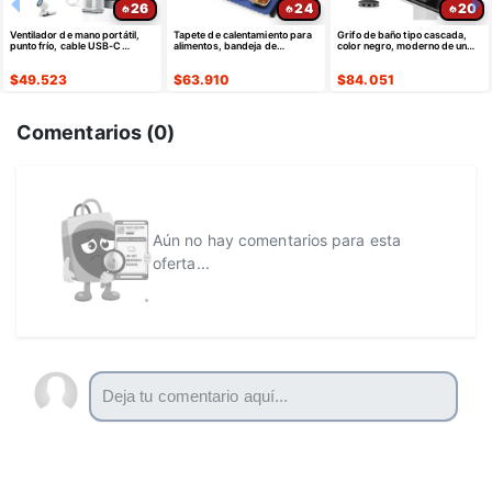
26
24
20
Ventilador de mano portátil,
Tapete de calentamiento para
Grifo de baño tipo cascada,
punto frío, cable USB-C
alimentos, bandeja de
color negro, moderno de un
retráctil
calentamiento eléctrica de
solo agujero
silicona
$
49.523
$
63.910
$
84.051
Comentarios (
0
)
Aún no hay comentarios para esta
oferta...