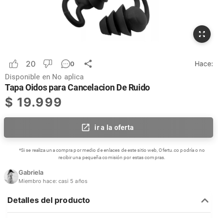
20
Hace:
0
Disponible en
No aplica
Tapa Oidos para Cancelacion De Ruido
$
19.999
ir a la oferta
*Si se realiza una compra por medio de enlaces de este sitio web, Ofertu.co podría o no
recibir una pequeña comisión por estas compras.
Gabriela
Miembro hace:
casi 5 años
Detalles del producto