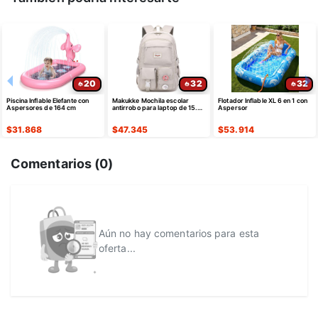
20
32
32
Piscina Inflable Elefante con
Makukke Mochila escolar
Flotador Inflable XL 6 en 1 con
Aspersores de 164 cm
antirrobo para laptop de 15.6"
Aspersor
color gris - ¡Oferta
Relámpago!
$
31.868
$
47.345
$
53.914
Comentarios (
0
)
Aún no hay comentarios para esta
oferta...