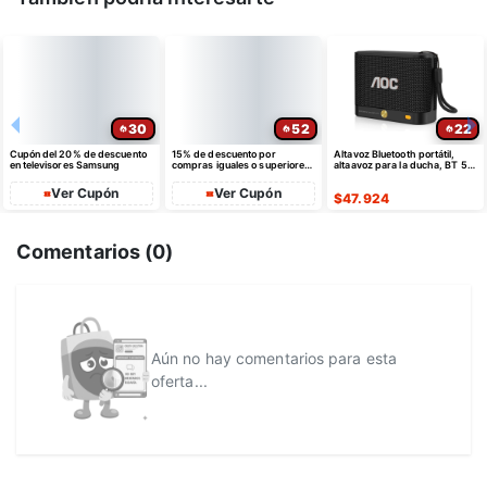
30
52
22
Cupón del 20% de descuento
15% de descuento por
Altavoz Bluetooth portátil,
en televisores Samsung
compras iguales o superiores
altaavoz para la ducha, BT 5.4
a $35 USD máximo $10 USD
con emparejamiento estéreo
de dto
Ver Cupón
Ver Cupón
$
47.924
Comentarios (
0
)
Aún no hay comentarios para esta
oferta...