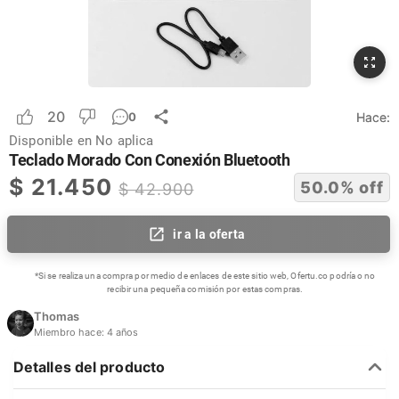
20
Hace:
0
Disponible en
No aplica
Teclado Morado Con Conexión Bluetooth
$
21.450
50.0
% off
$
42.900
ir a la oferta
*Si se realiza una compra por medio de enlaces de este sitio web, Ofertu.co podría o no
recibir una pequeña comisión por estas compras.
Thomas
Miembro hace:
4 años
Detalles del producto