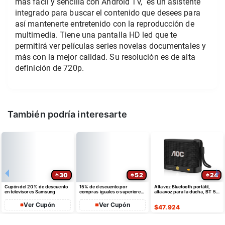
más fácil y sencilla con Android TV, es un asistente
integrado para buscar el contenido que desees para
así mantenerte entretenido con la reproducción de
multimedia. Tiene una pantalla HD led que te
permitirá ver películas series novelas documentales y
más con la mejor calidad. Su resolución es de alta
definición de 720p.
También podría interesarte
30
52
24
Cupón del 20% de descuento
15% de descuento por
Altavoz Bluetooth portátil,
en televisores Samsung
compras iguales o superiores
altaavoz para la ducha, BT 5.4
a $35 USD máximo $10 USD
con emparejamiento estéreo
de dto
Ver Cupón
Ver Cupón
$
47.924