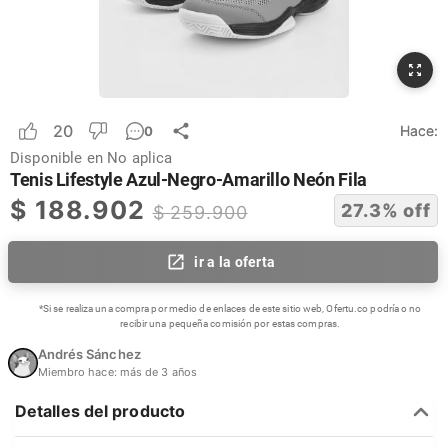
20
Hace:
0
Disponible en
No aplica
Tenis Lifestyle Azul-Negro-Amarillo Neón Fila
$
188.902
27.3
% off
$
259.900
ir a la oferta
*Si se realiza una compra por medio de enlaces de este sitio web, Ofertu.co podría o no
recibir una pequeña comisión por estas compras.
Andrés Sánchez
Miembro hace:
más de 3 años
Detalles del producto