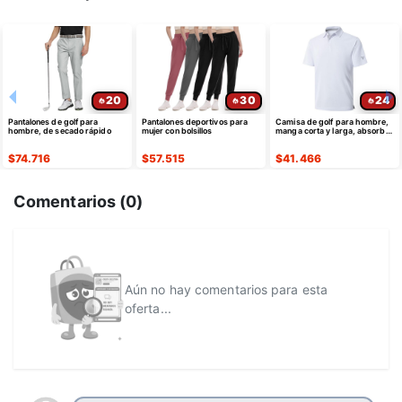
20
30
24
Pantalones de golf para
Pantalones deportivos para
Camisa de golf para hombre,
hombre, de secado rápido
mujer con bolsillos
manga corta y larga, absorbe
la humedad
$
74.716
$
57.515
$
41.466
Comentarios (
0
)
Aún no hay comentarios para esta
oferta...