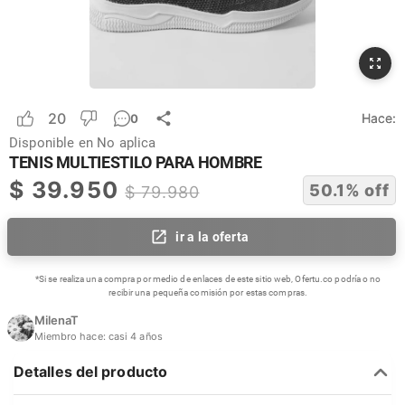
20
Hace:
0
Disponible en
No aplica
TENIS MULTIESTILO PARA HOMBRE
$
39.950
50.1
% off
$
79.980
ir a la oferta
*Si se realiza una compra por medio de enlaces de este sitio web, Ofertu.co podría o no
recibir una pequeña comisión por estas compras.
MilenaT
Miembro hace:
casi 4 años
Detalles del producto