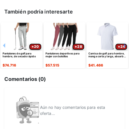
También podría interesarte
20
28
24
Pantalones de golf para
Pantalones deportivos para
Camisa de golf para hombre,
hombre, de secado rápido
mujer con bolsillos
manga corta y larga, absorbe
la humedad
$
74.716
$
57.515
$
41.466
Comentarios (
0
)
Aún no hay comentarios para esta
oferta...