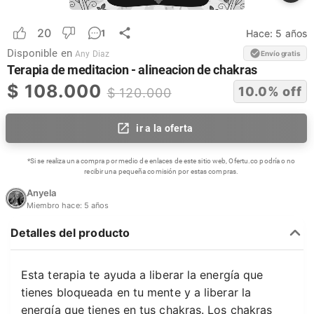
20
Hace:
5 años
1
Disponible en
Envío gratis
Any Diaz
Terapia de meditacion - alineacion de chakras
$
108.000
10.0
% off
$
120.000
ir a la oferta
*Si se realiza una compra por medio de enlaces de este sitio web, Ofertu.co podría o no
recibir una pequeña comisión por estas compras.
Anyela
Miembro hace:
5 años
Detalles del producto
Esta terapia te ayuda a liberar la energía que
tienes bloqueada en tu mente y a liberar la
energía que tienes en tus chakras. Los chakras