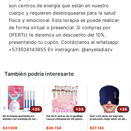
son centros de energía que están en nuestro
cuerpo y requieren desbloquearse para la salud
física y emocional. Esta terapia se puede realizar
de forma virtual o presencial. Si compras por
OFERTU te daremos un descuento del 10%,
presentando tu cupón. Contáctanos al whatsapp:
+573506143855 En instragram: @anyeladiazv
También podría interesarte
24
24
26
Kit de blanqueamiento de
Set de brochas de maquillaje
Gorro de alivio de migraña,
dientes con bandeja de luz
rosa profesional de 66 piezas
productos mejorados sin olor
LED para dientes sensibles
con estuche sintético premium
de máscara gorro
$
31.939
$
36.734
$
27.143