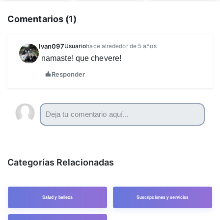
Comentarios (
1
)
Ivan097
Usuario
hace alrededor de 5 años
namaste! que chevere!
Responder
Categorías Relacionadas
Salud y belleza
Suscripciones y servicios