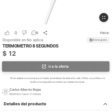
0
Hace:
0
Disponible en
No aplica
Envío gratis
TERMOMETRO 8 SEGUNDOS
$
12
ir a la oferta
*Si se realiza una compra por medio de enlaces de este sitio web, Ofertu.co podría o no
recibir una pequeña comisión por estas compras.
Carlos Alberto Rojas
Miembro hace:
5 meses
Detalles del producto