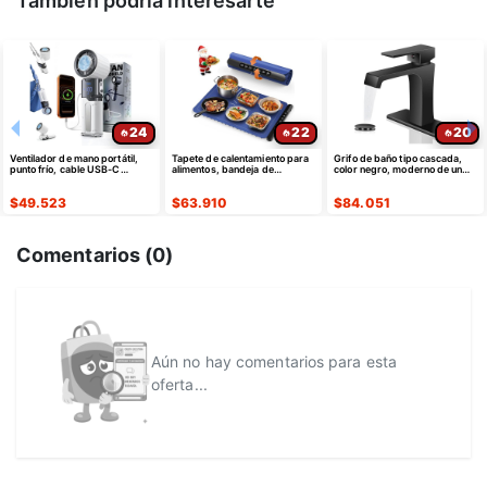
También podría interesarte
24
22
20
Ventilador de mano portátil,
Tapete de calentamiento para
Grifo de baño tipo cascada,
punto frío, cable USB-C
alimentos, bandeja de
color negro, moderno de un
retráctil
calentamiento eléctrica de
solo agujero
silicona
$
49.523
$
63.910
$
84.051
Comentarios (
0
)
Aún no hay comentarios para esta
oferta...