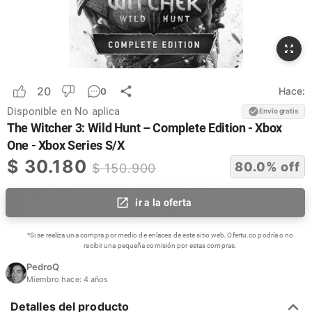
20
Hace:
0
Disponible en
No aplica
Envío gratis
The Witcher 3: Wild Hunt – Complete Edition - Xbox
One - Xbox Series S/X
$
30.180
80.0
% off
$
150.900
ir a la oferta
*Si se realiza una compra por medio de enlaces de este sitio web, Ofertu.co podría o no
recibir una pequeña comisión por estas compras.
PedroQ
Miembro hace:
4 años
Detalles del producto