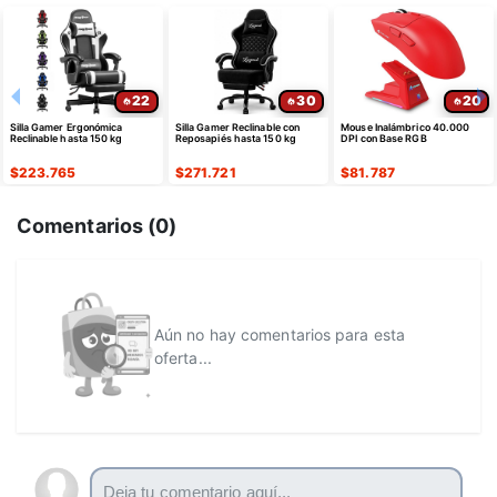
22
30
20
Silla Gamer Ergonómica
Silla Gamer Reclinable con
Mouse Inalámbrico 40.000
Reclinable hasta 150 kg
Reposapiés hasta 150 kg
DPI con Base RGB
$
223.765
$
271.721
$
81.787
Comentarios (
0
)
Aún no hay comentarios para esta
oferta...